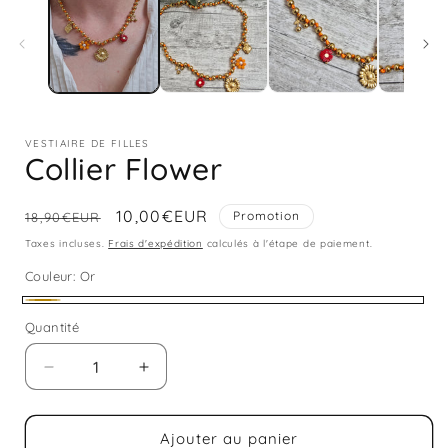
1
dans
une
fenêtre
modale
VESTIAIRE DE FILLES
Collier Flower
Prix
Prix
10,00€EUR
Promotion
18,90€EUR
habituel
promotionnel
Taxes incluses.
Frais d'expédition
calculés à l'étape de paiement.
Couleur:
Or
Or
Quantité
Quantité
Réduire
Augmenter
la
la
quantité
quantité
de
de
Ajouter au panier