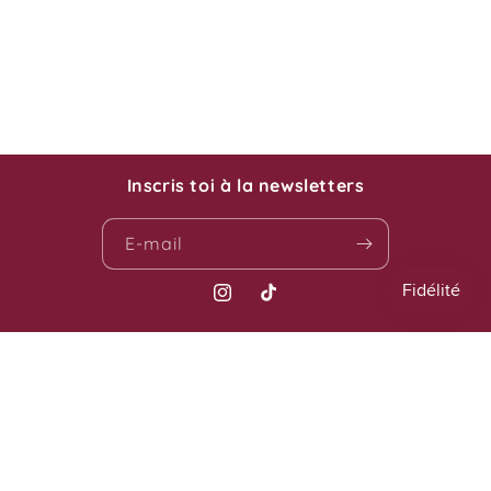
Inscris toi à la newsletters
E-mail
Instagram
TikTok
Moyens
de
paiement
© 2026,
Vestiaire de filles
Politique de confidentialité