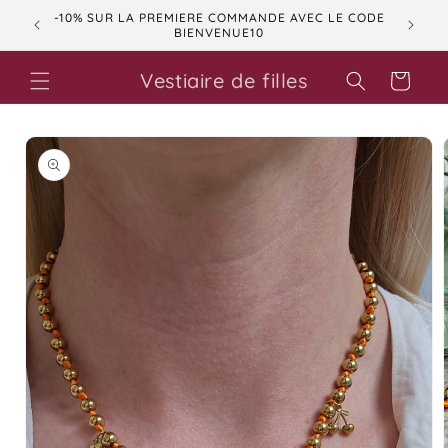
et
nt de
-10% SUR LA PREMIERE COMMANDE AVEC LE CODE
passer
BIENVENUE10
au
contenu
Vestiaire de filles
Panier
Passer aux
informations
produits