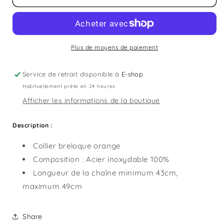
Collier
Collier
Flower
Flower
Plus de moyens de paiement
Service de retrait disponible à
E-shop
Habituellement prête en 24 heures
Afficher les informations de la boutique
Description :
Collier breloque orange
Composition :
Acier inoxydable 100%
Longueur de la chaîne minimum 43cm,
maximum 49cm
Share