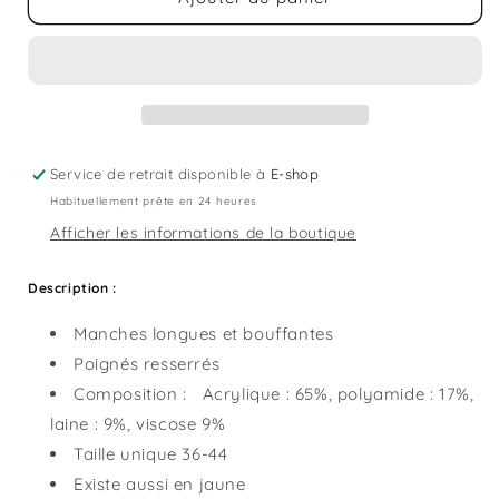
Gilet
Gilet
Eloise
Eloise
rose
rose
Service de retrait disponible à
E-shop
Habituellement prête en 24 heures
Afficher les informations de la boutique
Description :
Manches longues et bouffantes
Poignés resserrés
Composition :
Acrylique : 65%, polyamide : 17%,
laine : 9%, viscose 9%
Taille unique 36-44
Existe aussi en jaune