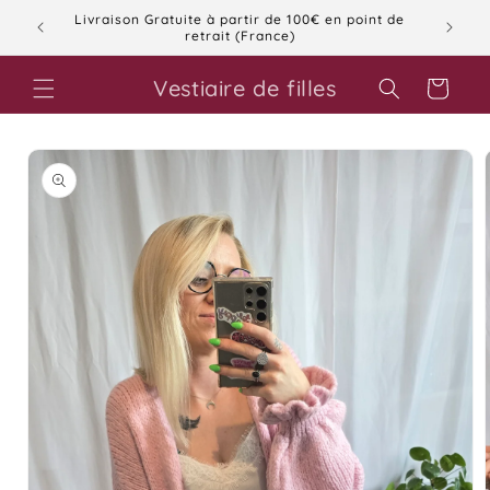
et
Livraison Gratuite à partir de 100€ en point de
passer
retrait (France)
au
contenu
Vestiaire de filles
Panier
Passer aux
informations
produits