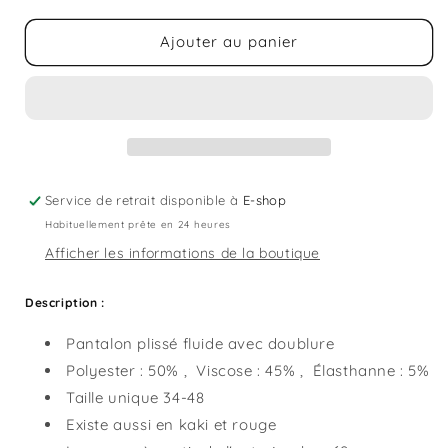
quantité
quantité
de
de
Ajouter au panier
Pantalon
Pantalon
Milo
Milo
Noir
Noir
Service de retrait disponible à
E-shop
Habituellement prête en 24 heures
Afficher les informations de la boutique
Description :
Pantalon plissé fluide avec doublure
Polyester : 50%
,
Viscose : 45%
,
Élasthanne : 5%
Taille unique 34-48
Existe aussi en kaki et rouge